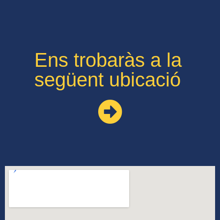
Ens trobaràs a la
següent ubicació